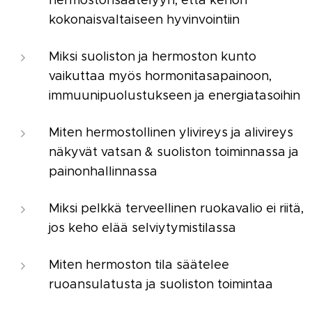
hermostonsäätelyyn, että kehon
kokonaisvaltaiseen hyvinvointiin
Miksi suoliston ja hermoston kunto
vaikuttaa myös hormonitasapainoon,
immuunipuolustukseen ja energiatasoihin
Miten hermostollinen ylivireys ja alivireys
näkyvät vatsan & suoliston toiminnassa ja
painonhallinnassa
Miksi pelkkä terveellinen ruokavalio ei riitä,
jos keho elää selviytymistilassa
Miten hermoston tila säätelee
ruoansulatusta ja suoliston toimintaa