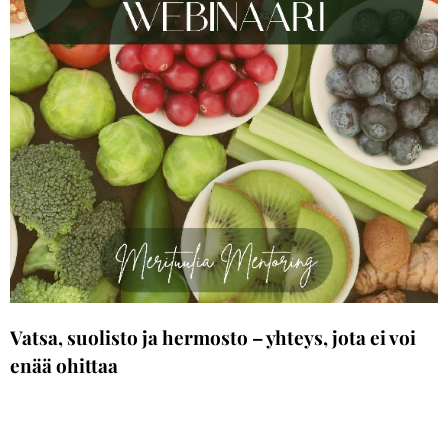
Vatsa, suolisto ja hermosto –
yhteys
, jota ei voi
enää ohittaa