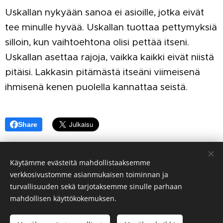
Uskallan nykyään sanoa ei asioille, jotka eivät
tee minulle hyvää. Uskallan tuottaa pettymyksiä
silloin, kun vaihtoehtona olisi pettää itseni.
Uskallan asettaa rajoja, vaikka kaikki eivät niistä
pitäisi. Lakkasin pitämästä itseäni viimeisenä
ihmisenä kenen puolella kannattaa seistä.
Share
Käytämme evästeitä mahdollistaaksemme
verkkosivustomme asianmukaisen toiminnan ja
© 2026 Merituulia Mentoring. Kaikki oikeudet pidätetään
turvallisuuden sekä tarjotaksemme sinulle parhaan
mahdollisen käyttökokemuksen.
Merituulia Mentoring Oy
3523200-4
TÄSTÄ
Kuluttajasopimuksen peruuttaminen
PAINA