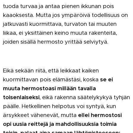
tuoda turvaa ja antaa pienen ikkunan pois
kaaoksesta. Mutta jos ympäröivä todellisuus on
jatkuvasti kuormittava, turvaton tai muuten
liikaa, ei yksittäinen keino muuta rakenteita,
joiden sisällä hermosto yrittää selviytyä.
Eikä sekään riitä, että leikkaat kaiken
kuormittavan pois elämästäsi, koska
se ei
muuta hermostoasi millään tavalla
toisenlaiseksi
, eikä rakenna säätelykykyä tyhjän
päälle. Hetkellinen helpotus voi syntyä, kun
ärsykkeet vähenevät, mutta
ellei hermostosi
opi uusia reittejä ja
mahdollisuuksia toimia
toisin, palaat aina samaan lähtöpisteeseen;