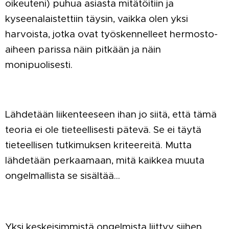
oikeuteni) puhua asiasta mitätöitiin ja
kyseenalaistettiin täysin, vaikka olen yksi
harvoista, jotka ovat työskennelleet hermosto-
aiheen parissa näin pitkään ja näin
monipuolisesti.
Lähdetään liikenteeseen ihan jo siitä, että tämä
teoria ei ole tieteellisesti pätevä. Se ei täytä
tieteellisen tutkimuksen kriteereitä. Mutta
lähdetään perkaamaan, mitä kaikkea muuta
ongelmallista se sisältää…
Yksi keskeisimmistä ongelmista liittyy siihen,