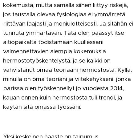
kokemusta, mutta samalla siihen liittyy riskejä,
jos taustalla olevaa fysiologiaa ei ymmärretä
riittävän laajasti ja moniulotteisesti. Ja sitähän ei
tunnuta ymmärtävän. Tätä olen päässyt itse
aitiopaikalta todistamaan kuullessani
valmennettavien aiempia kokemuksia
hermostotyöskentelystä, ja se kaikki on
vahvistanut omaa teoriaani hermostosta. Kyllä,
minulla on oma teoriani ja viitekehykseni, jonka
parissa olen työskennellyt jo vuodesta 2014,
kauan ennen kuin hermostosta tuli trendi, ja
käytän sitä omassa työssäni.
Yksi keskeinen haaste on taipumus